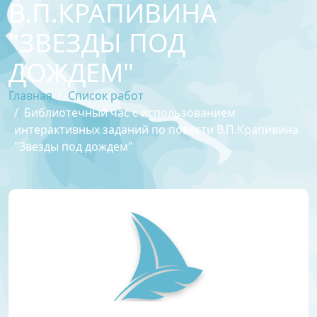
В.П.КРАПИВИНА
"ЗВЕЗДЫ ПОД
ДОЖДЕМ"
Главная
Список работ
Библиотечный час с использованием
интерактивных заданий по повести В.П.Крапивина
"Звезды под дождем"